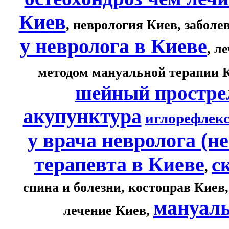
Киев
,
неврология Киев
, забол
у невролога в Киеве
, л
методом мануальной терапии 
шейный прострел
акупунктура
иглорефлек
у врача невролога (н
терапевта в Киеве
с
,
спина и болезни, костоправ Киев
мануаль
лечение Киев,