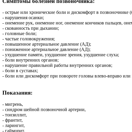
Симптомы болезней позвоночника:
- острые или хронические боли и дискомфорт в позвоночнике (б
- нарушения осанки;
- онемение рук, онемение ног, онемение кончиков пальцев, он
- скованность при дыхании;
- головные боли;
- частые головокружения;
- повышенное артериальное давление (АД);
- пониженное артериальное давление (АД);
- ухудшение памяти, ухудшение зрения, ухудшение слуха;
- боли внутренних органов;
- нарушение правильной работы внутренних органов;
- боли в суставах;
- боли или дискомфорт при повороте головы влево-вправо или 
Показания:
- мигрень,
- синдром шейной позвоночной артерии,
- тонзиллит,
- франтит,
- ларингит,
- гайморит,