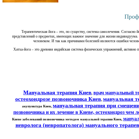
Проф
Терапевтическая йога – это, по существу, система самолечения. Согласн
представлений о предметах, имеющих важное значение для жизни индивидуума. 
человеком. И так как причинами болезней являются ошибки человек
Хатха-йога – это древняя индийская система физических упражнений, активно 
Мануальная терапия Киев
врач мануальный т
,
остеохондрозе позвоночника Киев
мануальная т
,
мануальная терапия при смещен
акупунктура Киев,
позвоночника и их лечение в Киеве, остеохондроз чем л
мануал
Киеве заболеваний позвоночника методом мануальной терапии Киев,
невролога (невропатолога) мануального терапев