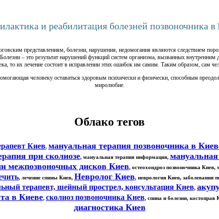
илактика и реабилитация болезней позвоночника в 
о йоговским представлениям, болезни, нарушения, недомогания являются следствием пор
Болезни – это результат нарушений функций систем организма, вызванных внутренним
а, то их лечение состоит в исправлении этих ошибок им самим. Таким образом, сам челов
помогающая человеку оставаться здоровым психически и физически, способным преодоле
миролюбие.
Облако тегов
мануальная терапия позвоночника в Киев
ерапевт Киев
,
ерапия при сколиозе
мануальная
, мануальная терапия информация,
ии межпозвоночных дисков Киев
, остеохондроз позвоночника Киев,
Невролог Киев
ечить
,
лечение спины Киев
,
,
неврология Киев
, заболевания 
акуп
ьный терапевт, шейный прострел, консультация Киев
,
та в Киеве
сколиоз позвоночника Киев
,
, спина и болезни, костоправ 
диагностика Киев