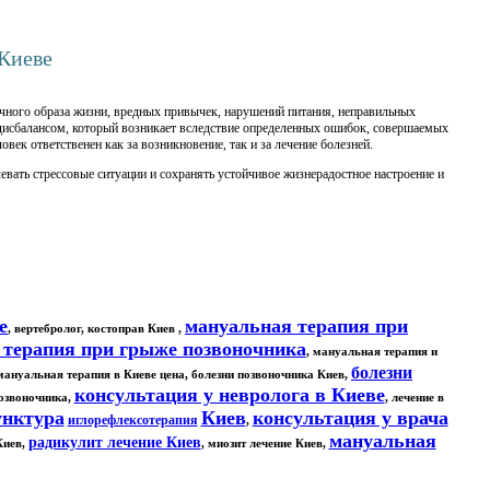
Киеве
очного образа жизни, вредных привычек, нарушений питания, неправильных
 дисбалансом, который возникает вследствие определенных ошибок, совершаемых
ек ответственен как за возникновение, так и за лечение болезней.
вать стрессовые ситуации и сохранять устойчивое жизнерадостное настроение и
е
мануальная терапия при
, вертебролог, костоправ Киев ,
 терапия при грыже позвоночника
, мануальная терапия и
болезни
 мануальная терапия в Киеве цена, болезни позвоночника Киев,
консультация у невролога в Киеве
позвоночника,
, лечение в
унктура
Киев
консультация у врача
иглорефлексотерапия
,
мануальная
радикулит лечение Киев
Киев,
, миозит лечение Киев,